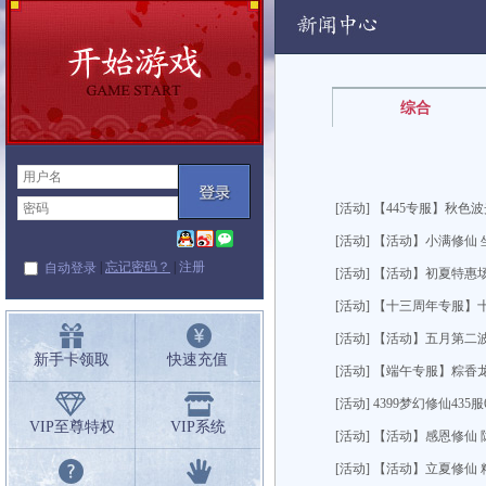
闻中心
综合
[活动] 【445专服】秋色
[活动] 【活动】小满修仙
|
忘记密码？
|
注册
自动登录
[活动] 【活动】初夏特惠
[活动] 【十三周年专服】
[活动] 【活动】五月第二
新手卡领取
快速充值
[活动] 【端午专服】粽香
[活动] 4399梦幻修仙435
VIP至尊特权
VIP系统
[活动] 【活动】感恩修仙
[活动] 【活动】立夏修仙