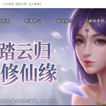
主
上古传说
热血大明
凡人修真2