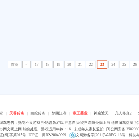
首页
<
17
18
19
20
21
22
23
24
25
26
堂
天尊传奇
白蛇传奇
梦回江湖
帝王霸业
神魔遮天
凡人修真2
游戏忠告：抵制不良游戏 拒绝盗版游戏 注意自我保护 谨防受骗上当 适度游戏益脑 沉
办网文明上网
纠纷处理
游戏适用年龄：16+
未成年人家长监护
|
闽公网安备 3502030
证(闽)字第015号
ICP证：闽B2-20040099
文网游备字[2011]W-RPG118号
科技与数