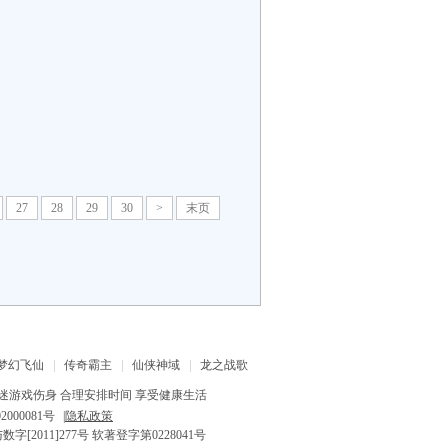
27
28
29
30
>
末页
梦幻飞仙
传奇霸主
仙侠神域
龙之战歌
迷游戏伤身 合理安排时间 享受健康生活
2000081号
|
隐私政策
字[2011]277号 软著登字第0228041号